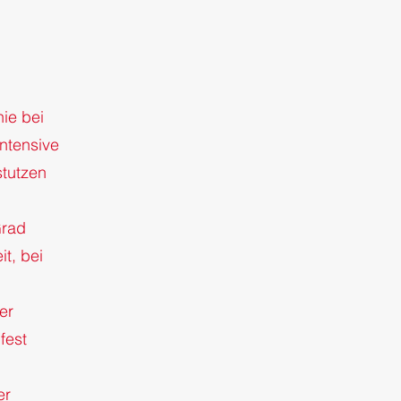
nie bei
ntensive
tutzen
Grad
it, bei
er
fest
er