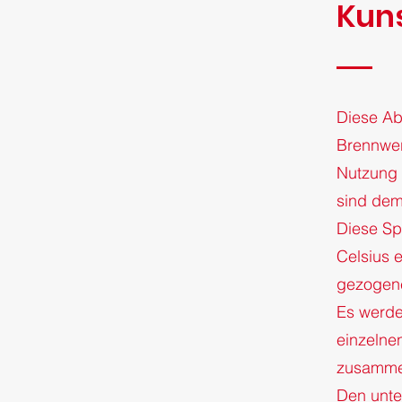
Kuns
Diese Ab
Brennwer
Nutzung 
sind dem
Diese Sp
Celsius e
gezogene
Es werde
einzelnen
zusammen
Den unte